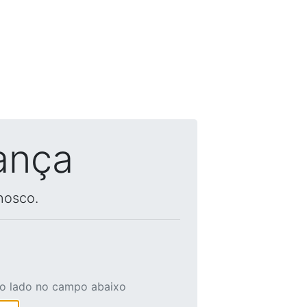
ança
nosco.
ao lado no campo abaixo