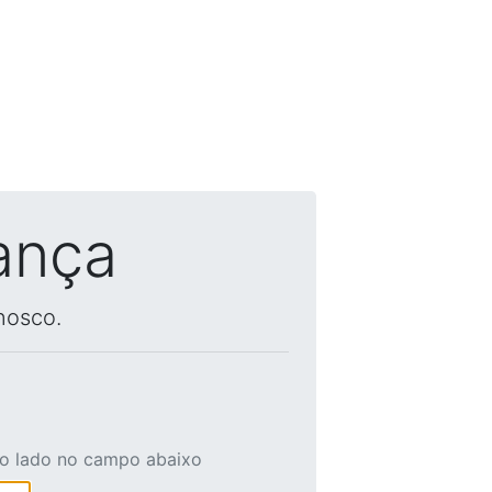
ança
nosco.
ao lado no campo abaixo