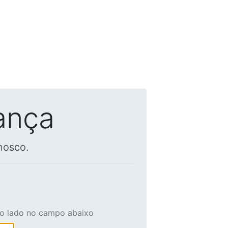
ança
nosco.
ao lado no campo abaixo