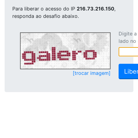
Para liberar o acesso
do IP
216.73.216.150
,
responda ao desafio abaixo.
Digite 
lado no
[trocar imagem]