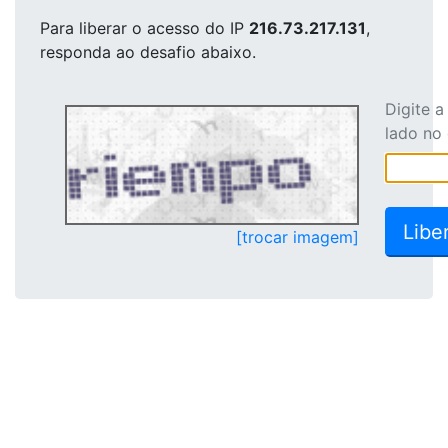
Para liberar o acesso
do IP
216.73.217.131
,
responda ao desafio abaixo.
Digite 
lado no
[trocar imagem]