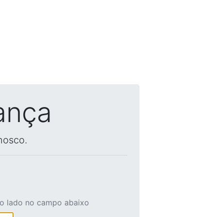
ança
nosco.
ao lado no campo abaixo