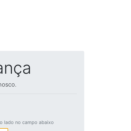
ança
nosco.
ao lado no campo abaixo