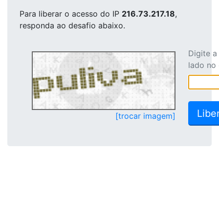
Para liberar o acesso
do IP
216.73.217.18
,
responda ao desafio abaixo.
Digite 
lado no
[trocar imagem]