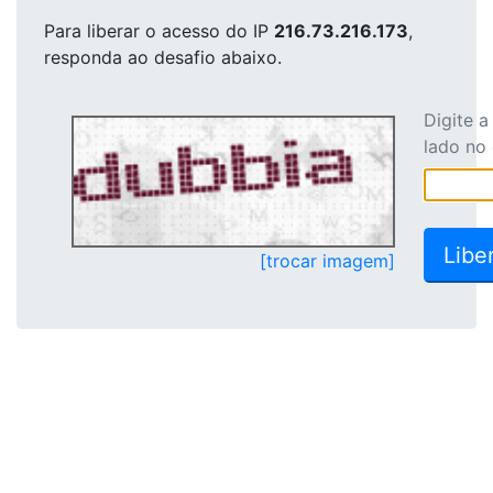
Para liberar o acesso
do IP
216.73.216.173
,
responda ao desafio abaixo.
Digite 
lado no
[trocar imagem]