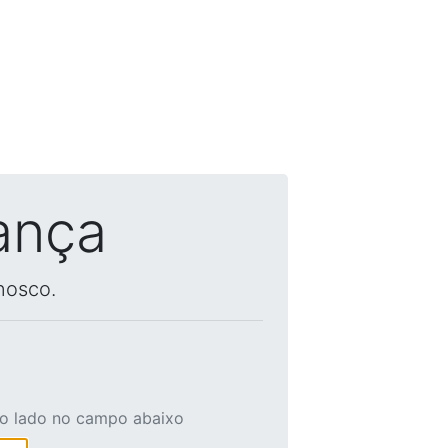
ança
nosco.
ao lado no campo abaixo