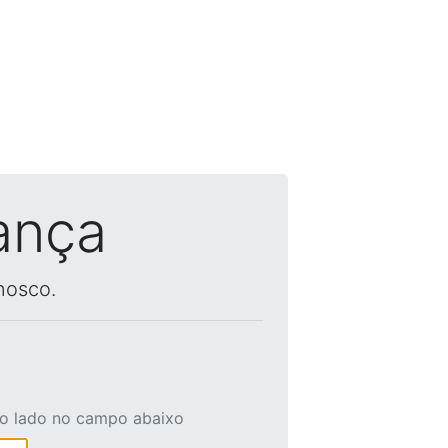
ança
nosco.
ao lado no campo abaixo